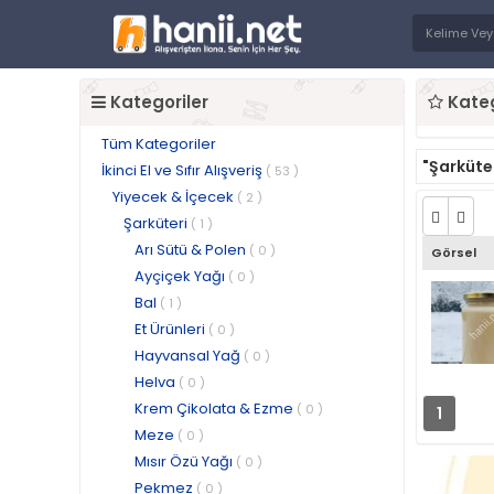
Kategoriler
Kateg
Tüm Kategoriler
"Şarküte
İkinci El ve Sıfır Alışveriş
( 53 )
Yiyecek & İçecek
( 2 )
Şarküteri
( 1 )
Arı Sütü & Polen
( 0 )
Görsel
Ayçiçek Yağı
( 0 )
Bal
( 1 )
Et Ürünleri
( 0 )
Hayvansal Yağ
( 0 )
Helva
( 0 )
Krem Çikolata & Ezme
( 0 )
1
Meze
( 0 )
Mısır Özü Yağı
( 0 )
Pekmez
( 0 )