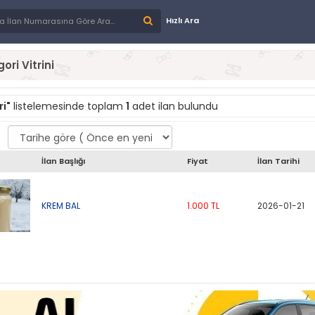
Hızlı Ara
ori Vitrini
ri"
listelemesinde toplam
1
adet ilan bulundu
İlan Başlığı
Fiyat
İlan Tarihi
KREM BAL
1.000 TL
2026-01-21