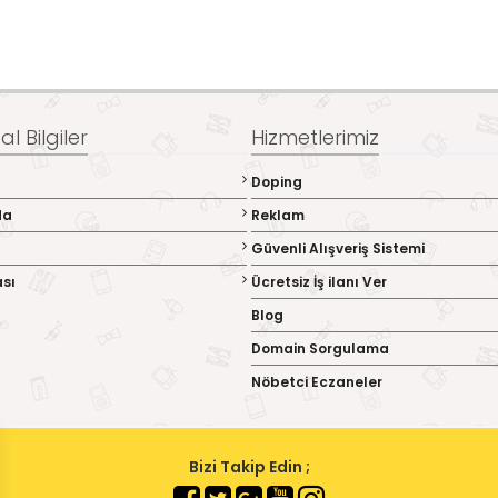
l Bilgiler
Hizmetlerimiz
Doping
da
Reklam
Güvenli Alışveriş Sistemi
ası
Ücretsiz İş ilanı Ver
Blog
Domain Sorgulama
Nöbetci Eczaneler
Bizi Takip Edin ;