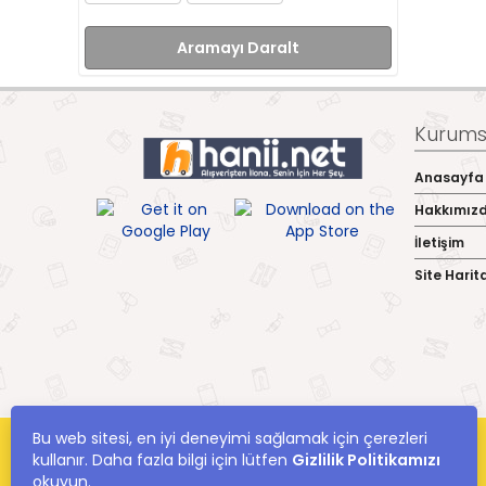
Aramayı Daralt
Kurumsa
Anasayfa
Hakkımız
İletişim
Site Harit
Bu web sitesi, en iyi deneyimi sağlamak için çerezleri
kullanır. Daha fazla bilgi için lütfen
Gizlilik Politikamızı
okuyun.