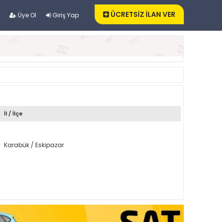
ÜCRETSİZ İLAN VER
Üye Ol
Giriş Yap
İl / İlçe
Karabük / Eskipazar